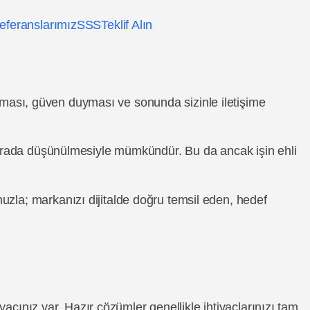
eferanslarımız
SSS
Teklif Alın
laşması, güven duyması ve sonunda sizinle iletişime
r arada düşünülmesiyle mümkündür. Bu da ancak işin ehli
uzla; markanızı dijitalde doğru temsil eden, hedef
yacınız var. Hazır çözümler genellikle ihtiyaçlarınızı tam