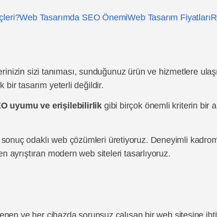
çleri?
Web Tasarımda SEO Önemi
Web Tasarım Fiyatları
R
etçilerinizin sizi tanıması, sunduğunuz ürün ve hizmetlere u
 bir tasarım yeterli değildir.
EO uyumu ve erişilebilirlik
gibi birçok önemli kriterin bi
l, sonuç odaklı web çözümleri üretiyoruz. Deneyimli kadrom
den ayrıştıran modern web siteleri tasarlıyoruz.
klenen ve her cihazda sorunsuz çalışan bir web sitesine ihti