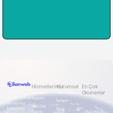
Hizmetlerimiz
Kurumsal
En Çok
Lion Web
Okunanlar
Web Site
Hakkımızda
Tasarım olarak
Tasarımı
İletişim
Wordpress
Web Site
Web Sitesi
Blog
Bakımı