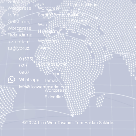
Geliştirme,
Gizlilik Politikası
Wordpress
Wordpress
Kullanım
Tema
Sorun Çözme
Sözleşmesi
Geliştirme,
Wordpress
Wordpress
Hızlandırma
Hızlandırma
Wordpress
hizmetleri
Taşıma
sağlıyoruz.
SEO
0 (535)
Optimizasyonu
029
6967
Wordpress
Whatsapp
Temalar
info@lionwebtasarim.com
Wordpress
Eklentiler
©2024 Lion Web Tasarım. Tüm Hakları Saklıdır.