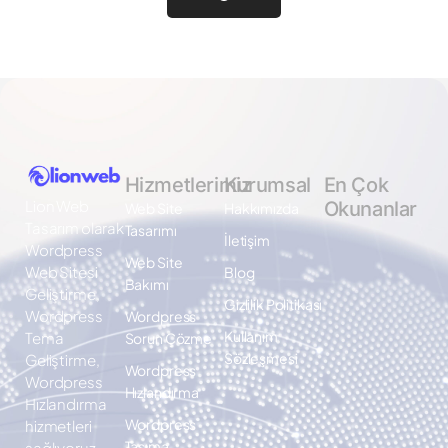
Hizmetlerimiz
Kurumsal
En Çok
Lion Web
Okunanlar
Web Site
Hakkımızda
Tasarım olarak
Tasarımı
İletişim
Wordpress
Web Site
Web Sitesi
Blog
Bakımı
Geliştirme,
Gizlilik Politikası
Wordpress
Wordpress
Kullanım
Tema
Sorun Çözme
Sözleşmesi
Geliştirme,
Wordpress
Wordpress
Hızlandırma
Hızlandırma
Wordpress
hizmetleri
Taşıma
sağlıyoruz.